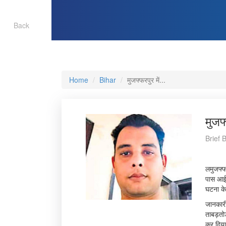
Back
Home
Bihar
मुजफ्फरपुर में...
मुजफ
Brief 
लमुजफ्फर
पास आईक
घटना के
जानकारी
ताबड़तोड
कर दिया