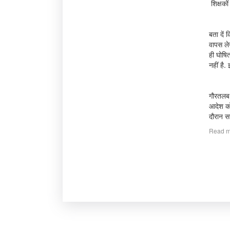
शिक्षको
बता दें
वापस लेन
ही घोषित
नहीं है
गौरतलब 
आदेश को 
दौरान स
Read m