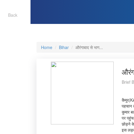
Back
Home
Bihar
औरंगाबाद से भाग...
औरंग
Brief 
कैमूर(K
पहचान क
कुमार ब
पर पहुं
छोड़ने क
इस लड़की