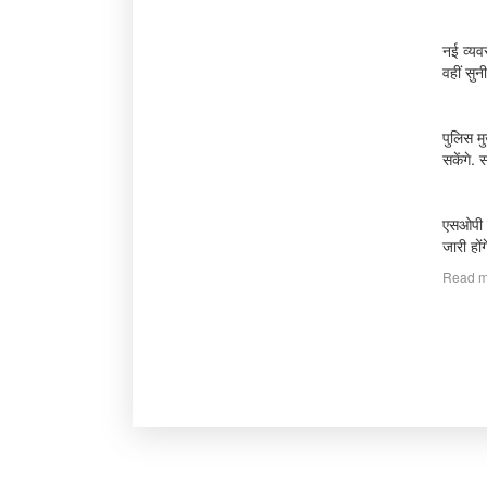
नई व्यवस
वहीं सुन
पुलिस म
सकेंगे. 
एसओपी म
जारी हों
Read m