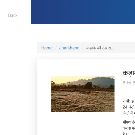
Back
Home
Jharkhand
कड़ाके की ठंड स...
कड़ा
Brief 
रांची: 
24 घंटों
जिले में
भीषण ठंड
करना पड
है।