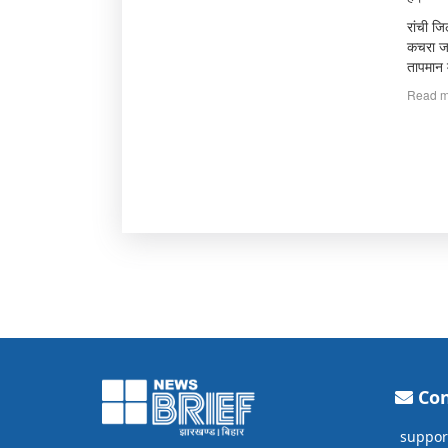
रांची ज
कचरा जल
तापमान 
Read m
Con
suppor