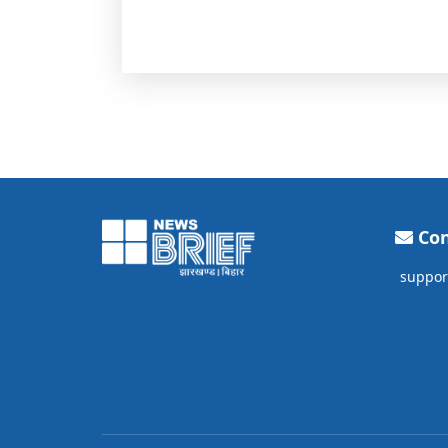
Con
suppor