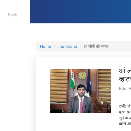
Back
Home
Jharkhand
आं लोगों की समस...
आं ल
व्हा
Brief 
रांची: 
प्रशासन
सुविधा 
करने और