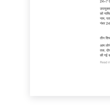
24×7 एक
उपायुक्
को नामि
नाम, पत
नंबर 24
तीन शिफ्
आम लोगों
तक, दोप
की गई का
Read m