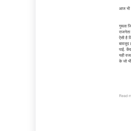
आज भी 
गुमला जि
राजनेता 
ऐसी है 
बावजूद 
पाई. कें
यही वजह
के जो भी
Read m