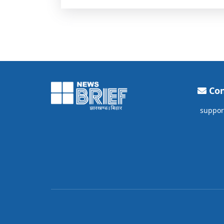
Con
suppor