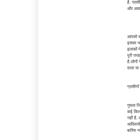
है. ग्रा
और आवाग
आपको बत
इसका भगव
इलाकों म
पूरी तरह
है.लोगो
वाला या 
ग्रामीण
गुमला जि
कई किलो
नहीं है
आदिवासी
बारिश नह