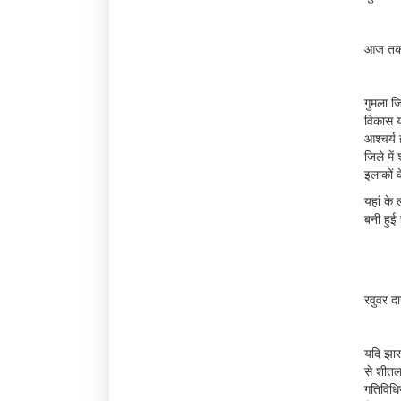
आज तक ल
गुमला ज
विकास य
आश्चर्य 
जिले मे
इलाकों 
यहां के 
बनी हुई 
रवुवर द
यदि झार
से शीतल
गतिविधि