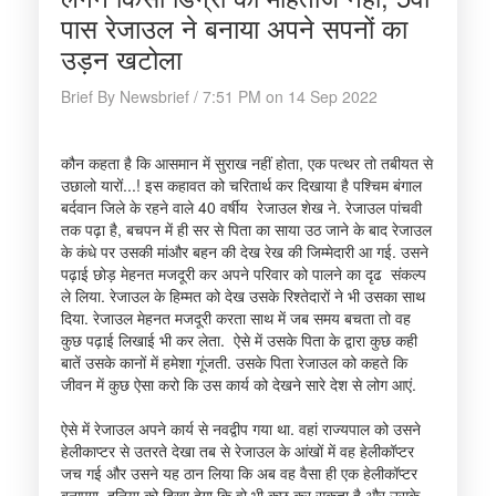
पास रेजाउल ने बनाया अपने सपनों का
उड़न खटोला
Brief By Newsbrief / 7:51 PM on 14 Sep 2022
कौन कहता है कि आसमान में सुराख नहीं होता, एक पत्थर तो तबीयत से
उछालो यारों...! इस कहावत को चरितार्थ कर दिखाया है पश्चिम बंगाल
बर्दवान जिले के रहने वाले 40 वर्षीय रेजाउल शेख ने. रेजाउल पांचवी
तक पढ़ा है, बचपन में ही सर से पिता का साया उठ जाने के बाद रेजाउल
के कंधे पर उसकी मांऔर बहन की देख रेख की जिम्मेदारी आ गई. उसने
पढ़ाई छोड़ मेहनत मजदूरी कर अपने परिवार को पालने का दृढ संकल्प
ले लिया. रेजाउल के हिम्मत को देख उसके रिश्तेदारों ने भी उसका साथ
दिया. रेजाउल मेहनत मजदूरी करता साथ में जब समय बचता तो वह
कुछ पढ़ाई लिखाई भी कर लेता. ऐसे में उसके पिता के द्वारा कुछ कही
बातें उसके कानों में हमेशा गूंजती. उसके पिता रेजाउल को कहते कि
जीवन में कुछ ऐसा करो कि उस कार्य को देखने सारे देश से लोग आएं.
ऐसे में रेजाउल अपने कार्य से नवद्वीप गया था. वहां राज्यपाल को उसने
हेलीकाप्टर से उतरते देखा तब से रेजाउल के आंखों में वह हेलीकॉप्टर
जच गई और उसने यह ठान लिया कि अब वह वैसा ही एक हेलीकॉप्टर
बनाएगा. दुनिया को दिखा देगा कि वो भी कुछ कर सकता है और उसके