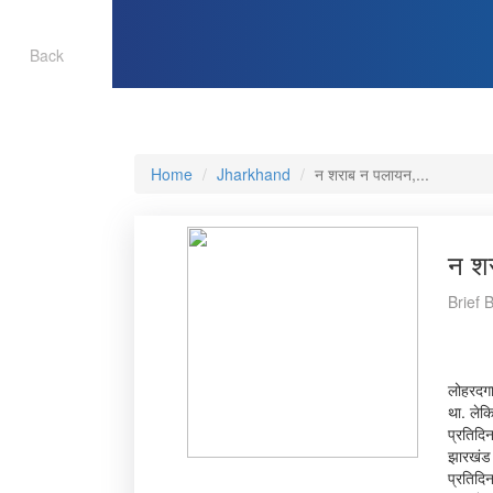
Back
Home
Jharkhand
न शराब न पलायन,...
न शर
Brief 
लोहरदगा
था. लेक
प्रतिदि
झारखंड र
प्रतिदि