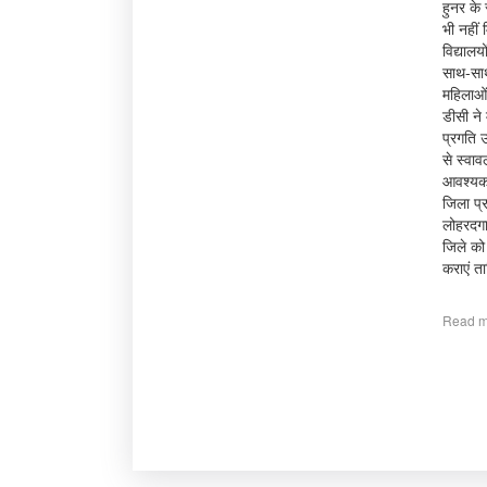
हुनर के
भी नहीं 
विद्यालय
साथ-साथ
महिलाओं
डीसी ने
प्रगति उ
से स्वाव
आवश्यकत
जिला प्
लोहरदगा 
जिले को
कराएं त
Read m