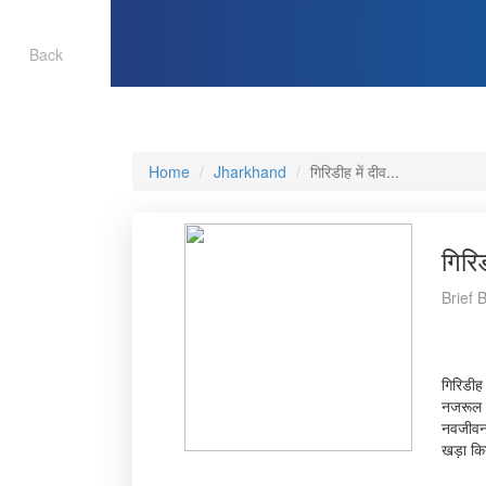
Back
Home
Jharkhand
गिरिडीह में दीव...
गिरि
Brief 
गिरिडीह 
नजरूल क
नवजीवन 
खड़ा कि