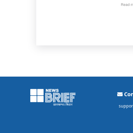
Read m
Con
suppor